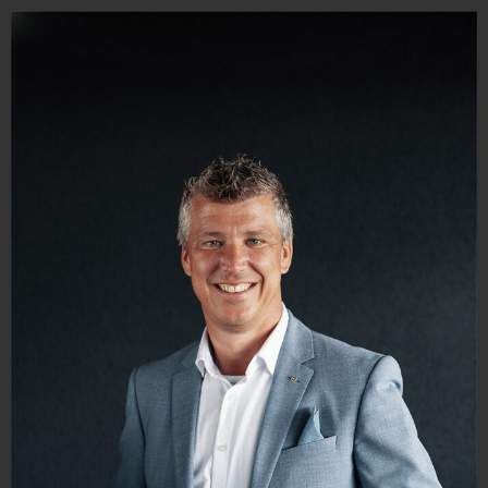
THORSTEN KOST
GESCHÄFTSFÜHRER
STEUERBERATER
DIPL.-BETRIEBSWIRT (FH)