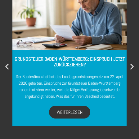
T
UMSATZSTEUER GASTRONOMIE 2026: 7 % AUF SPEISEN
ERKLÄRT
Ab dem 1. Januar 2026 gilt für Speisen im Rahmen von Restaurant-
und Verpflegungsdienstleistungen dauerhaft der ermäßigte
Umsatzsteuersatz von 7 Prozent. Getränke bleiben beim regulären
Satz. Was sich für Betriebe ändert.
WEITERLESEN