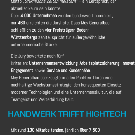
Motto
„Stürmische Zeiten meistern“
– ein Leitspruch, der
aktueller kaum sein könnte.
Über
4 000 Unternehmen
wurden bundesweit nominiert,
nur
460
erreichten die Juryliste. Dass Mey Generalbau
schließlich zu den
vier Preisträgern Baden-
Württembergs
zählte, spricht für außergewöhnliche
unternehmerische Stärke.
Die Jury bewertete nach fünf
Kriterien:
Unternehmensentwicklung
,
Arbeitsplatzsicherung
,
Innovat
Engagement
sowie
Service und Kundennähe
.
Mey Generalbau überzeugte in allen Punkten. Durch eine
nachhaltige Wachstumsstrategie, den konsequenten Einsatz
moderner Technologien und eine Unternehmenskultur, die auf
Teamgeist und Weiterbildung baut.
HANDWERK TRIFFT HIGHTECH
Mit rund
13
0
Mitarbeitenden
, jährlich
über 7 500