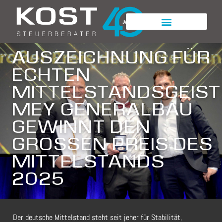
AUSZEICHNUNG FÜR
ECHTEN
MITTELSTANDSGEIST
MEY GENERALBAU
GEWINNT DEN
GROSSEN PREIS DES M
ITTELSTANDS 2
025
Der deutsche Mittelstand steht seit jeher für Stabilität,