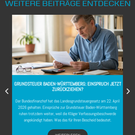
WEITERE BEITRÄGE ENTDECKEN
GRUNDSTEUER BADEN-WÜRTTEMBERG: EINSPRUCH JETZT
ZURÜCKZIEHEN?
Die
Der Bundesfinanzhof hat das Landesgrundsteuergesetz am 22. April
Te
2026 gehalten. Einsprüche zur Grundsteuer Baden-Württemberg
S
ruhen trotzdem weiter, weil die Kläger Verfassungsbeschwerde
angekündigt haben. Was das für Ihren Bescheid bedeutet.