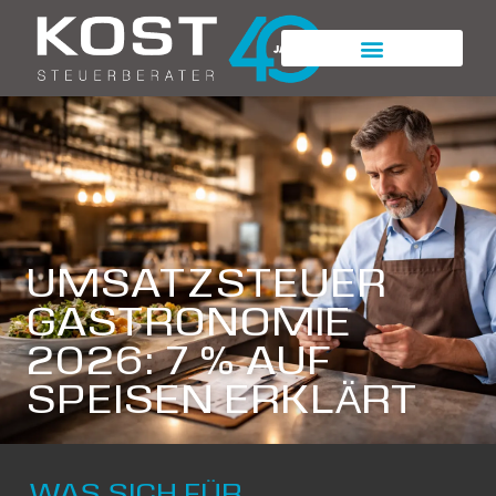
UMSATZSTEUER
GASTRONOMIE
2026: 7 % AUF
SPEISEN ERKLÄRT
WAS SICH FÜR