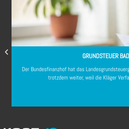
GRUNDSTEUER BAD
Der Bundesfinanzhof hat das Landesgrundsteuerg
trotzdem weiter, weil die Kläger Ve