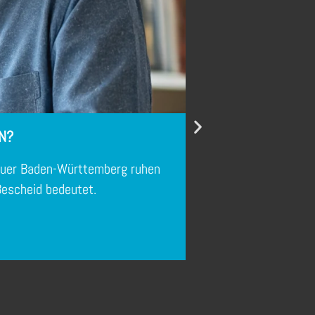
N?
teuer Baden-Württemberg ruhen
Ab dem 1. Ja
Bescheid bedeutet.
U