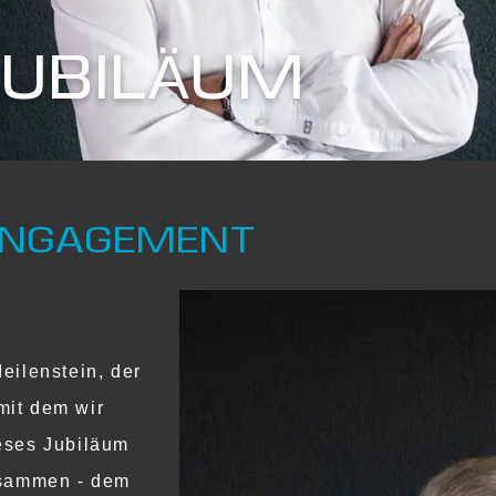
JUBILÄUM
 ENGAGEMENT
ilenstein, der 
it dem wir 
eses Jubiläum 
usammen - dem 